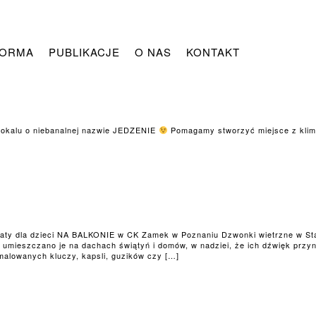
FORMA
PUBLIKACJE
O NAS
KONTAKT
 lokalu o niebanalnej nazwie JEDZENIE
Pomagamy stworzyć miejsce z klim
aty dla dzieci NA BALKONIE w CK Zamek w Poznaniu Dzwonki wietrzne w Sta
umieszczano je na dachach świątyń i domów, w nadziei, że ich dźwięk przy
malowanych kluczy, kapsli, guzików czy […]