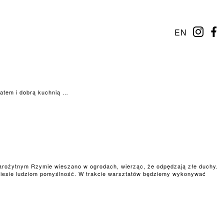
EN
atem i dobrą kuchnią …
rożytnym Rzymie wieszano w ogrodach, wierząc, że odpędzają złe duchy.
niesie ludziom pomyślność. W trakcie warsztatów będziemy wykonywać