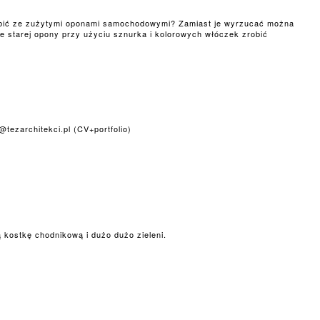
bić ze zużytymi oponami samochodowymi? Zamiast je wyrzucać można
e starej opony przy użyciu sznurka i kolorowych włóczek zrobić
tezarchitekci.pl (CV+portfolio)
ą kostkę chodnikową i dużo dużo zieleni.