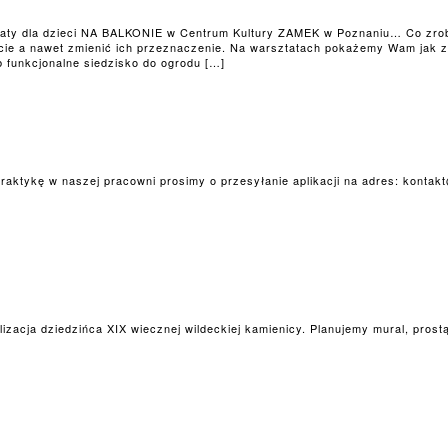
aty dla dzieci NA BALKONIE w Centrum Kultury ZAMEK w Poznaniu… Co zro
ycie a nawet zmienić ich przeznaczenie. Na warsztatach pokażemy Wam jak z
b funkcjonalne siedzisko do ogrodu […]
ktykę w naszej pracowni prosimy o przesyłanie aplikacji na adres: kontakt@
lizacja dziedzińca XIX wiecznej wildeckiej kamienicy. Planujemy mural, prost